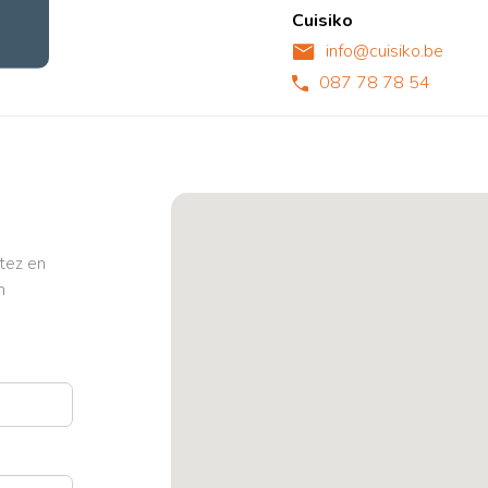
Cuisiko
info@cuisiko.be
087 78 78 54
tez en
n