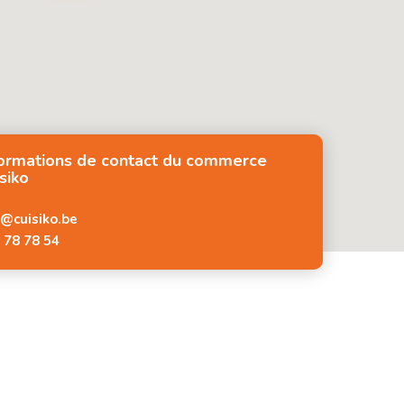
formations de contact du commerce
siko
o@cuisiko.be
 78 78 54