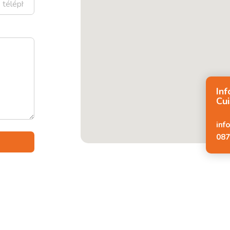
In
Cui
inf
087