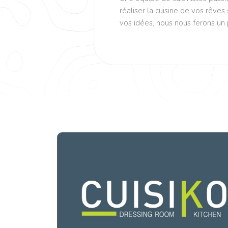
réaliser la cuisine de vos rêve
vos idées, nous nous ferons un pl