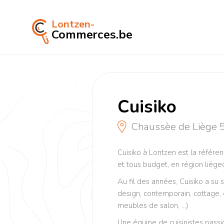
Lontzen-
Commerces.be
Cuisiko
Chaussèe de Liège 
Cuisiko à Lontzen est la référe
et tous budget, en région liége
Au fil des années, Cuisiko a su s
design, contemporain, cottage,
meubles de salon, ...)
Une équipe de cuisinistes pass