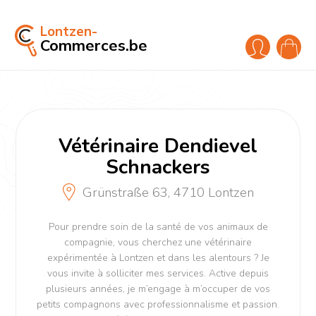
Lontzen-
Commerces.be
Vétérinaire Dendievel
Schnackers
Grünstraße 63, 4710 Lontzen
Pour prendre soin de la santé de vos animaux de
compagnie, vous cherchez une vétérinaire
expérimentée à Lontzen et dans les alentours ? Je
vous invite à solliciter mes services. Active depuis
plusieurs années, je m’engage à m’occuper de vos
petits compagnons avec professionnalisme et passion.