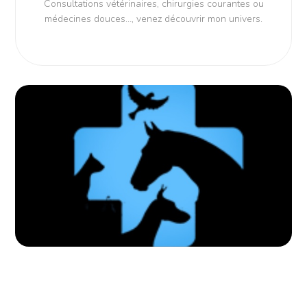
Consultations vétérinaires, chirurgies courantes ou
médecines douces…, venez découvrir mon univers.