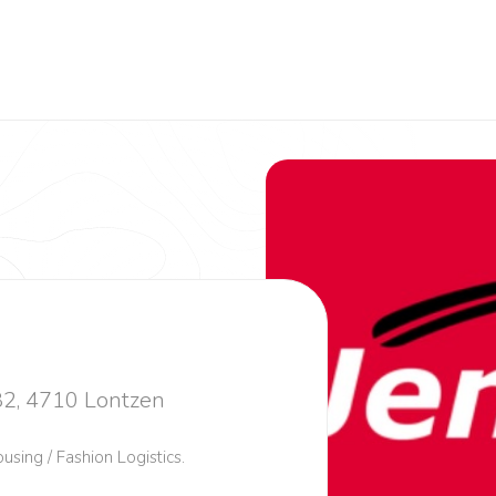
82, 4710 Lontzen
using / Fashion Logistics.