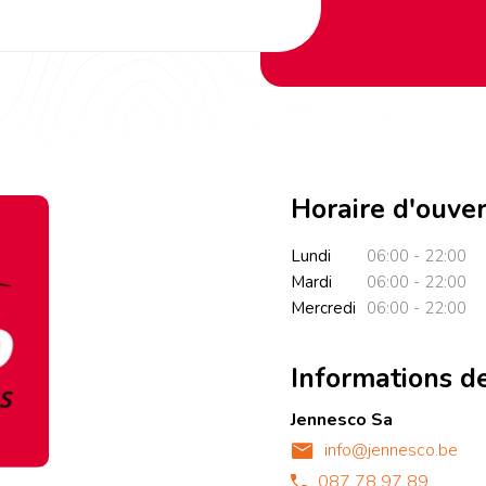
Horaire d'ouve
Lundi
06:00 - 22:00
Mardi
06:00 - 22:00
Mercredi
06:00 - 22:00
Informations d
Jennesco Sa
info@jennesco.be
087 78 97 89