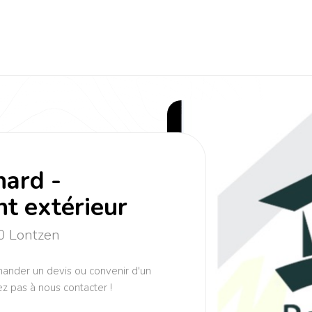
ard -
 extérieur
0 Lontzen
mander un devis ou convenir d'un
ez pas à nous contacter !