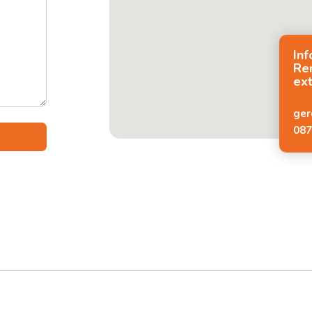
In
Re
ext
ger
087