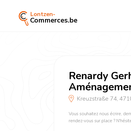
Lontzen-
Commerces.be
Renardy Gerh
Aménagement
Kreuzstraße 74, 471
Vous souhaitez nous écrire, de
rendez-vous sur place ? N'hésit