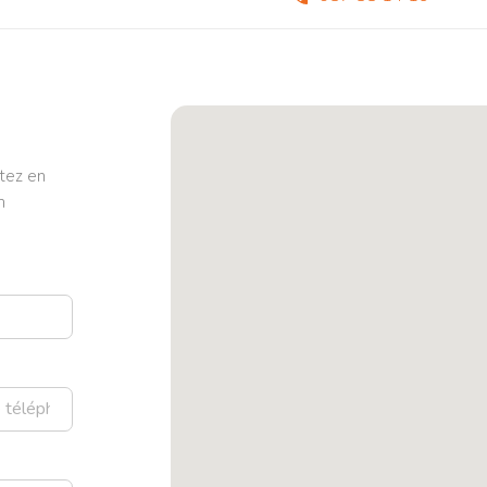
tez en
n