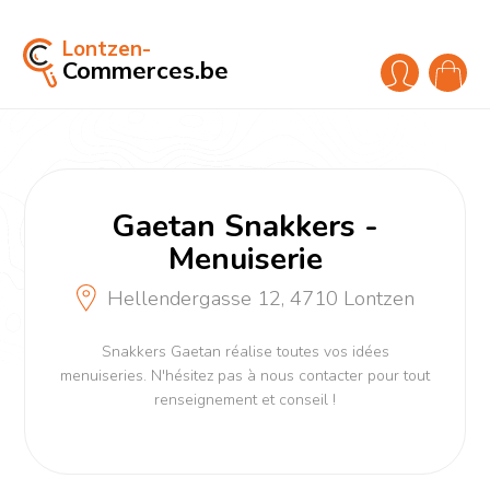
Lontzen-
Commerces.be
Gaetan Snakkers -
Menuiserie
Hellendergasse 12, 4710 Lontzen
Snakkers Gaetan réalise toutes vos idées
menuiseries. N'hésitez pas à nous contacter pour tout
renseignement et conseil !